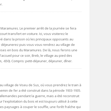
r.
 Maramures. Le premier arrêt de la journée se fera
ourt transfert en voiture. Ici, vous visiterez le
é dans la prison où les principaux opposants au
y déjeunerez puis vous vous rendrez au village de
églises en bois du Maramures. De là, nous ferons une
ccueil pour ce soir, Breb, le village au pied des
 -650). Compris: petit-déjeuner, déjeuner, dîner.
u village de Viseu de Sus, où vous prendrez le train à
emin de fer a été construit dans la période 1933-1935.
s allemandes pendant la guerre, mais a été reconstruit
ur l'exploitation du bois et est toujours utilisé à cette
des paysages à couper le souffle, une forêt fraîche qui