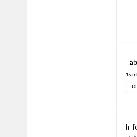
Tab
Tous l
D
Inf