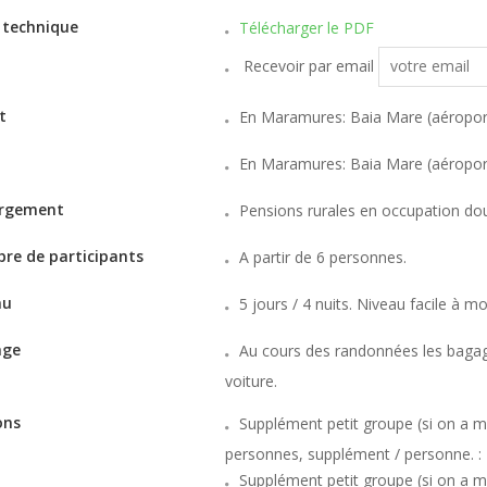
 technique
Télécharger le PDF
Recevoir par email
t
En Maramures: Baia Mare (aéroport 
En Maramures: Baia Mare (aéroport 
rgement
Pensions rurales en occupation doub
re de participants
A partir de 6 personnes.
au
5 jours / 4 nuits. Niveau facile à m
age
Au cours des randonnées les bagag
voiture.
ons
Supplément petit groupe (si on a m
personnes, supplément / personne. :
Supplément petit groupe (si on a m