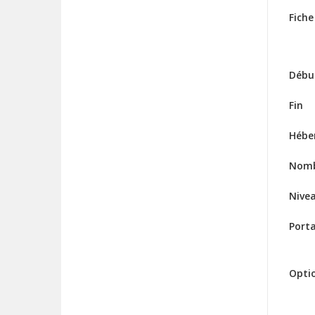
Fiche
Débu
Fin
Hébe
Nomb
Nive
Port
Opti