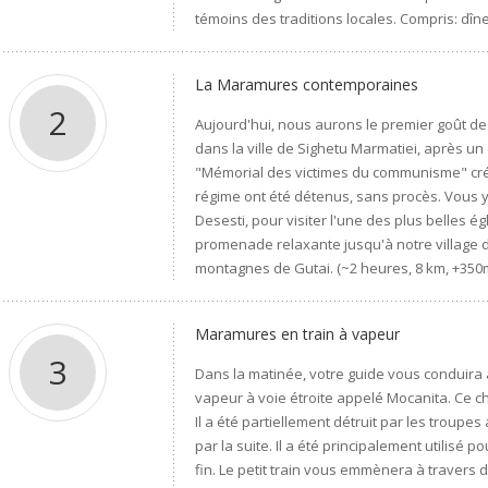
témoins des traditions locales. Compris: dîne
La Maramures contemporaines
2
Aujourd'hui, nous aurons le premier goût de
dans la ville de Sighetu Marmatiei, après un c
"Mémorial des victimes du communisme" cré
régime ont été détenus, sans procès. Vous 
Desesti, pour visiter l'une des plus belles 
promenade relaxante jusqu'à notre village d'a
montagnes de Gutai. (~2 heures, 8 km, +350m,
Maramures en train à vapeur
3
Dans la matinée, votre guide vous conduira a
vapeur à voie étroite appelé Mocanita. Ce ch
Il a été partiellement détruit par les troupe
par la suite. Il a été principalement utilisé po
fin. Le petit train vous emmènera à travers 