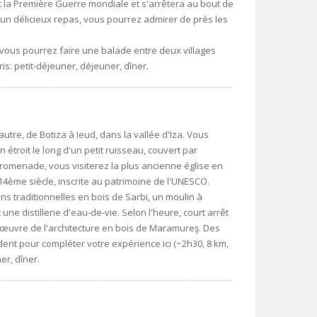
t la Première Guerre mondiale et s'arrêtera au bout de
 un délicieux repas, vous pourrez admirer de près les
ous pourrez faire une balade entre deux villages
: petit-déjeuner, déjeuner, dîner.
autre, de Botiza à Ieud, dans la vallée d'Iza. Vous
troit le long d'un petit ruisseau, couvert par
promenade, vous visiterez la plus ancienne église en
14ème siècle, inscrite au patrimoine de l'UNESCO.
ons traditionnelles en bois de Sarbi, un moulin à
ne distillerie d'eau-de-vie. Selon l'heure, court arrêt
œuvre de l'architecture en bois de Maramureş. Des
ent pour compléter votre expérience ici (~2h30, 8 km,
er, dîner.