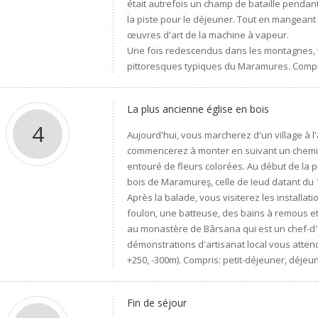
était autrefois un champ de bataille pendan
la piste pour le déjeuner. Tout en mangeant
œuvres d'art de la machine à vapeur.
Une fois redescendus dans les montagnes, v
pittoresques typiques du Maramures. Compris
La plus ancienne église en bois
4
Aujourd'hui, vous marcherez d'un village à l'
commencerez à monter en suivant un chemin é
entouré de fleurs colorées. Au début de la 
bois de Maramureş, celle de Ieud datant du 
Après la balade, vous visiterez les installati
foulon, une batteuse, des bains à remous et u
au monastère de Bârsana qui est un chef-d'
démonstrations d'artisanat local vous attend
+250, -300m). Compris: petit-déjeuner, déjeun
Fin de séjour